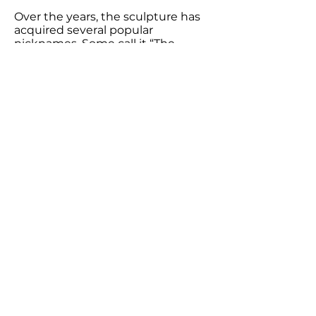
Over the years, the sculpture has
acquired several popular
nicknames. Some call it “The
Elephant,” others “Elephant Feet.”
Anyone who regularly passes by or
has a garden nearby will recognise
its distinctive concrete arms and
dome-like form as an integral part
of this place.
Ramificazioni brings together art,
architecture and landscape. The
work was not created solely to be
viewed from a distance, but as a
walk-through space that
encourages encounters and
fosters connections between
people, nature and the built
environment.
As part of the sixth Berlin
Britzenale in 2026, held at the
allotment garden association „Zur