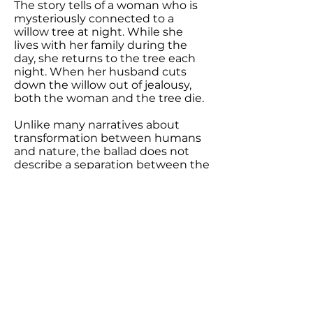
The story tells of a woman who is
mysteriously connected to a
willow tree at night. While she
lives with her family during the
day, she returns to the tree each
night. When her husband cuts
down the willow out of jealousy,
both the woman and the tree die.
Unlike many narratives about
transformation between humans
and nature, the ballad does not
describe a separation between the
two, but an inseparable bond
between human and non-human
life.
Tübke reinterprets this story
through a sound work written
from the perspective of the
woman—or the willow itself. The
spoken voice is accompanied by
ethereal, flute-like sounds that,
together with the sculptural
elements, create a calm